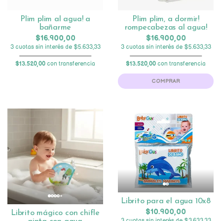
Plim plim al agua! a
Plim plim, a dormir!
bañarme
rompecabezas al agua!
$16.900,00
$16.900,00
3 cuotas sin interés de $5.633,33
3 cuotas sin interés de $5.633,33
$13.520,00
con transferencia
$13.520,00
con transferencia
COMPRAR
Librito para el agua 10x8
$10.900,00
Librito mágico con chifle
3 cuotas sin interés de $3.633,33