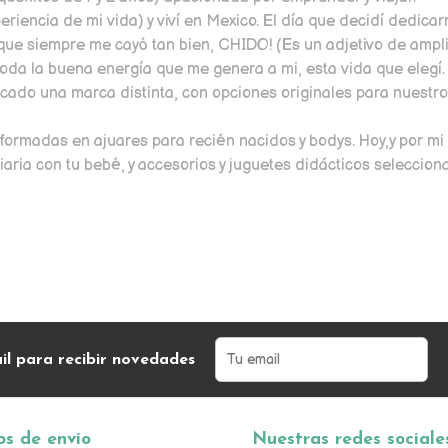
eriencia de mi vida) y viví en Mexico. El día que decidí dedi
que siempre me cayó tan bien, CHIDO! (Es un adjetivo de ampli
toda la buena energía que me genera a mi, esta vida que elegí.
rcado una marca distinta, con opciones originales para nuestr
sformadas en ajuares para recién nacidos y bodys. Hoy,y por m
aria con tu bebé, y accesorios y juguetes didácticos seleccio
il para recibir novedades
s de envío
Nuestras redes sociale