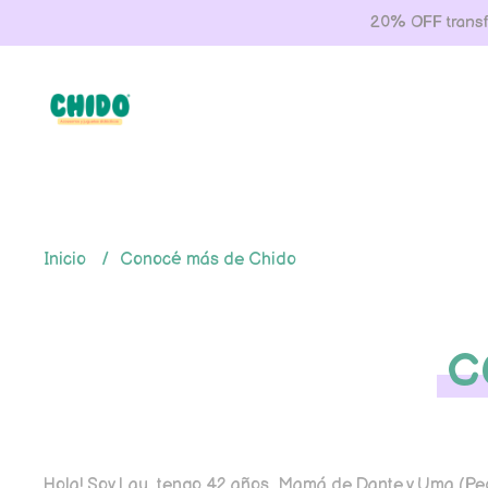
20% OFF transfe
Inicio
Conocé más de Chido
C
Hola! Soy Lau, tengo 42 años, Mamá de Dante y Uma (Peq