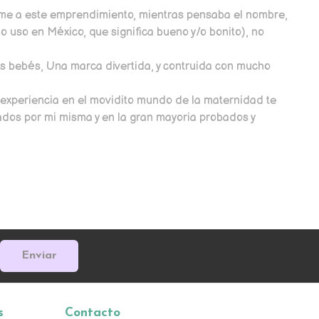
carme a este emprendimiento, mientras pensaba el nombre,
o uso en México, que significa bueno y/o bonito), no
os bebés, Una marca divertida, y contruida con mucho
i experiencia en el movidito mundo de la maternidad te
nados por mi misma y en la gran mayoria probados y
Enviar
s
Contacto