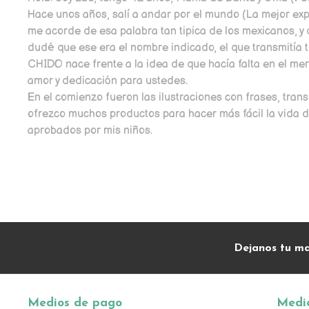
Hace unos años, salí a andar por el mundo (La mejor exp
me acorde de esa palabra tan tipica de los mexicanos, y 
dudé que ese era el nombre indicado, el que transmitía 
CHIDO nace frente a la idea de que hacía falta en el me
amor y dedicación para ustedes.
En el comienzo fueron las ilustraciones con frases, tran
ofrezco muchos productos para hacer más fácil la vida di
aprobados por mis niños.
Dejanos tu ma
Medios de pago
Medio