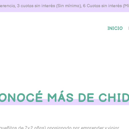
rencia, 3 cuotas sin interés (Sin mínimo), 6 Cuotas sin interés (
INICIO
ONOCÉ MÁS DE CHI
ueñitos de 7 y 2 años) apasionada por emprender y viajar.