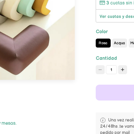
3
cuotas sin 
Ver cuotas y des
Color
Rosa
Acqua
Ma
Cantidad
1
Una vez real
y mesas.
24/48hs .te vamo
pedido por mail