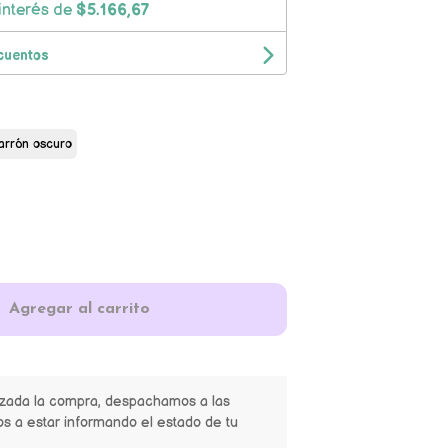
interés de
$5.166,67
cuentos
rrón oscuro
Agregar al carrito
izada la compra, despachamos a las
s a estar informando el estado de tu