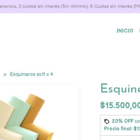
rencia, 3 cuotas sin interés (Sin mínimo), 6 Cuotas sin interés (
INICIO
d
Esquineros soft x 4
Esquine
$15.500,0
20% OFF
c
Precio final:
$1