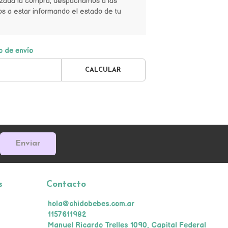
izada la compra, despachamos a las
s a estar informando el estado de tu
o de envío
CALCULAR
Enviar
s
Contacto
hola@chidobebes.com.ar
1157611982
Manuel Ricardo Trelles 1090, Capital Federal