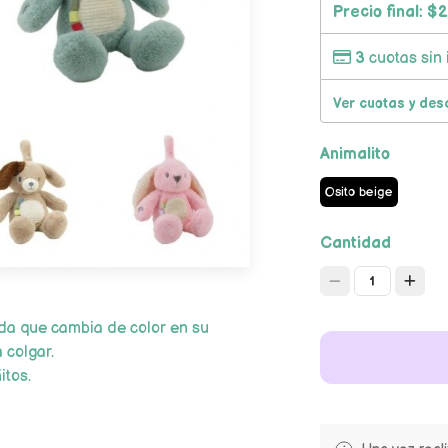
Precio final:
$2
3
cuotas sin 
Ver cuotas y des
Animalito
Osito beige
Cantidad
1
ida que cambia de color en su
 colgar.
itos.