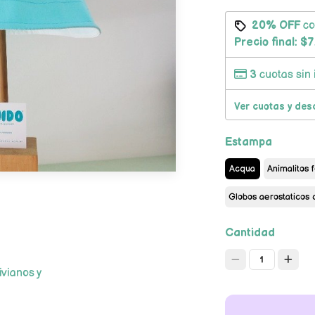
20% OFF
c
Precio final:
$7
3
cuotas sin 
Ver cuotas y des
Estampa
Acqua
Animalitos 
Globos aerostaticos 
Cantidad
1
ivianos y