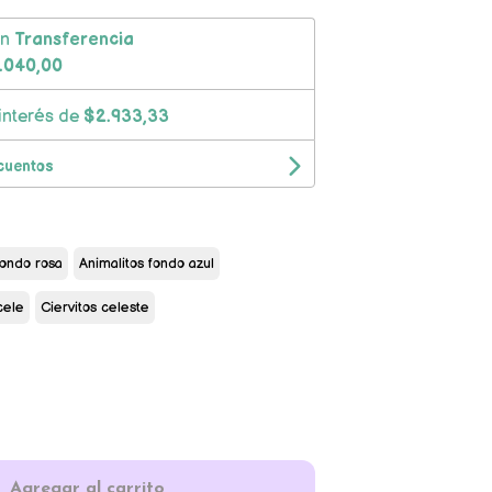
on
Transferencia
.040,00
interés de
$2.933,33
cuentos
fondo rosa
Animalitos fondo azul
cele
Ciervitos celeste
Agregar al carrito