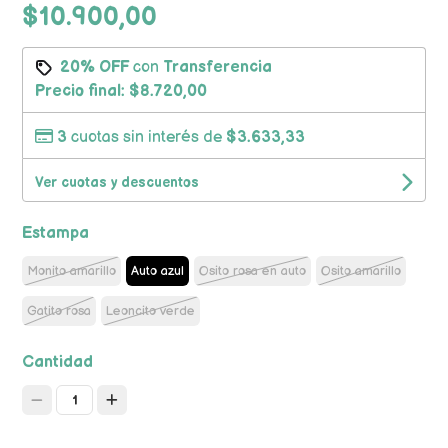
$10.900,00
20% OFF
con
Transferencia
Precio final:
$8.720,00
3
cuotas sin interés de
$3.633,33
Ver cuotas y descuentos
Estampa
Monito amarillo
Auto azul
Osito rosa en auto
Osito amarillo
Gatito rosa
Leoncito verde
Cantidad
1